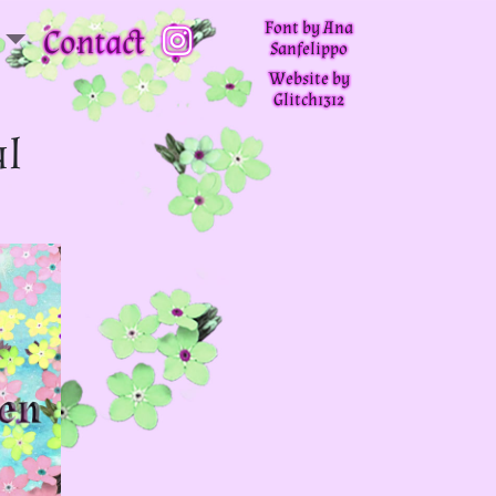
Font by Ana
Contact
Sanfelippo
Website by
Glitch1312
ul